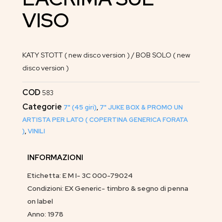
VISO
KATY STOTT ( new disco version ) / BOB SOLO ( new
disco version )
COD
583
Categorie
7" (45 giri)
,
7" JUKE BOX & PROMO UN
ARTISTA PER LATO ( COPERTINA GENERICA FORATA
)
,
VINILI
INFORMAZIONI
Etichetta: E M I- 3C 000-79024
Condizioni: EX Generic- timbro & segno di penna
on label
Anno: 1978