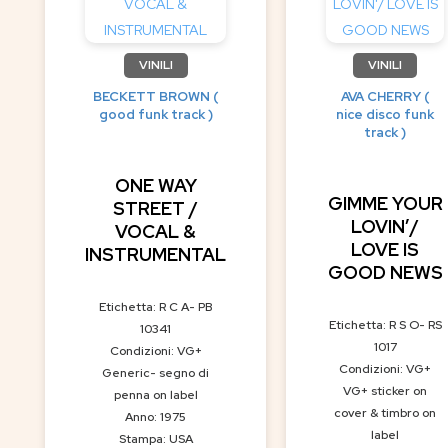
VINILI
VINILI
BECKETT BROWN (
AVA CHERRY (
good funk track )
nice disco funk
track )
ONE WAY
GIMME YOUR
STREET /
LOVIN’/
VOCAL &
LOVE IS
INSTRUMENTAL
GOOD NEWS
Etichetta: R C A- PB
Etichetta: R S O- RS
10341
1017
Condizioni: VG+
Condizioni: VG+
Generic- segno di
VG+ sticker on
penna on label
cover & timbro on
Anno: 1975
label
Stampa: USA