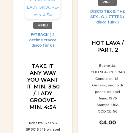
VINILI
DISCO TEX & THE
SEX -O-LETTES (
disco funk )
VINILI
FATBACK ( 2
ottime tracce
HOT LAVA /
disco funk )
PART. 2
TAKE IT
Etichetta:
ANY WAY
CHELSEA- CH 3040
Condizioni: M-
YOU WANT
Generic, segno di
IT-MIN. 3:50
penna on label
/ LADY
Anno: 1976
GROOVE-
Stampa: USA
MIN. 4:54
CODICE: 56
€
4.00
Etichetta: SPRING-
SP 3018 ( 19 on label