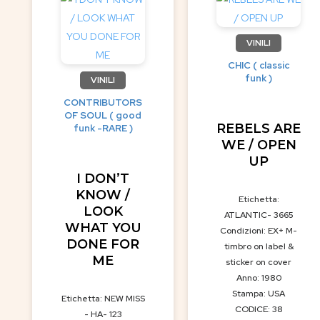
VINILI
CHIC ( classic
funk )
VINILI
CONTRIBUTORS
OF SOUL ( good
REBELS ARE
funk -RARE )
WE / OPEN
UP
I DON’T
KNOW /
Etichetta:
LOOK
ATLANTIC- 3665
WHAT YOU
Condizioni: EX+ M-
DONE FOR
timbro on label &
ME
sticker on cover
Anno: 1980
Stampa: USA
Etichetta: NEW MISS
CODICE: 38
- HA- 123