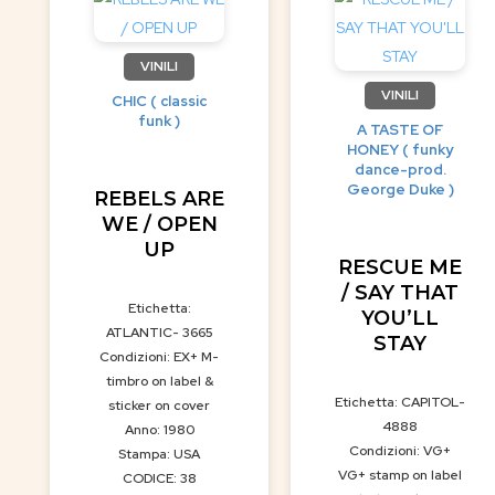
VINILI
VINILI
CHIC ( classic
funk )
A TASTE OF
HONEY ( funky
dance-prod.
George Duke )
REBELS ARE
WE / OPEN
UP
RESCUE ME
/ SAY THAT
Etichetta:
YOU’LL
ATLANTIC- 3665
STAY
Condizioni: EX+ M-
timbro on label &
Etichetta: CAPITOL-
sticker on cover
4888
Anno: 1980
Condizioni: VG+
Stampa: USA
VG+ stamp on label
CODICE: 38