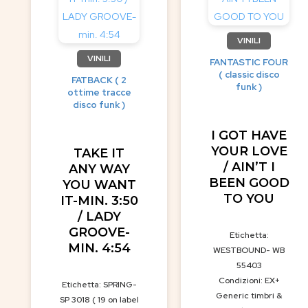
VINILI
VINILI
FANTASTIC FOUR
( classic disco
FATBACK ( 2
funk )
ottime tracce
disco funk )
I GOT HAVE
YOUR LOVE
TAKE IT
/ AIN’T I
ANY WAY
BEEN GOOD
YOU WANT
TO YOU
IT-MIN. 3:50
/ LADY
GROOVE-
Etichetta:
MIN. 4:54
WESTBOUND- WB
55403
Condizioni: EX+
Etichetta: SPRING-
Generic timbri &
SP 3018 ( 19 on label