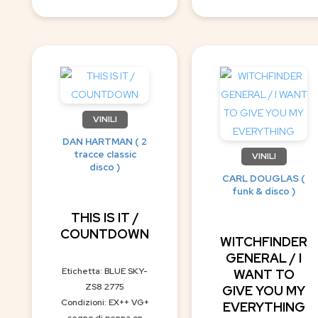
VINILI
DAN HARTMAN ( 2
tracce classic
VINILI
disco )
CARL DOUGLAS (
funk & disco )
THIS IS IT /
COUNTDOWN
WITCHFINDER
GENERAL / I
Etichetta: BLUE SKY-
WANT TO
ZS8 2775
GIVE YOU MY
Condizioni: EX++ VG+
EVERYTHING