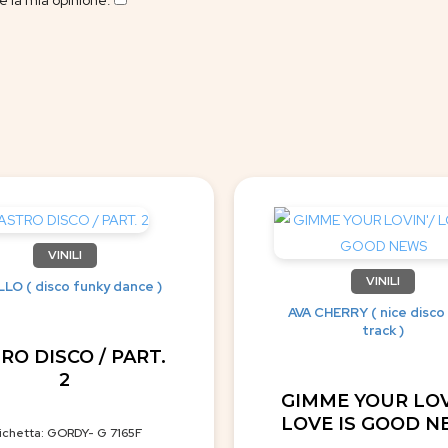
 la mia opinione.
​
VINILI
VINILI
LO ( disco funky dance )
AVA CHERRY ( nice disco
track )
RO DISCO / PART.
2
GIMME YOUR LOV
LOVE IS GOOD 
ichetta: GORDY- G 7165F