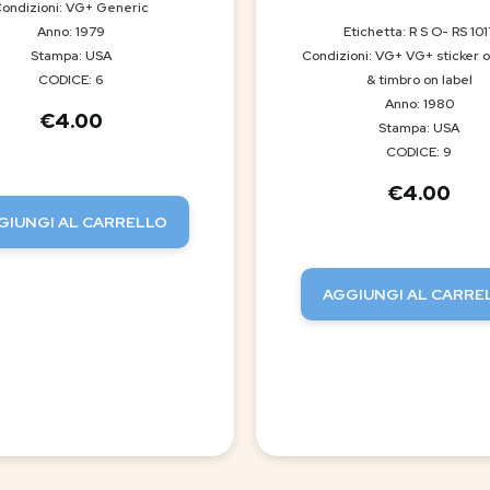
ondizioni: VG+ Generic
Anno: 1979
Etichetta: R S O- RS 101
Stampa: USA
Condizioni: VG+ VG+ sticker 
CODICE: 6
& timbro on label
Anno: 1980
€
4.00
Stampa: USA
CODICE: 9
€
4.00
GIUNGI AL CARRELLO
AGGIUNGI AL CARRE