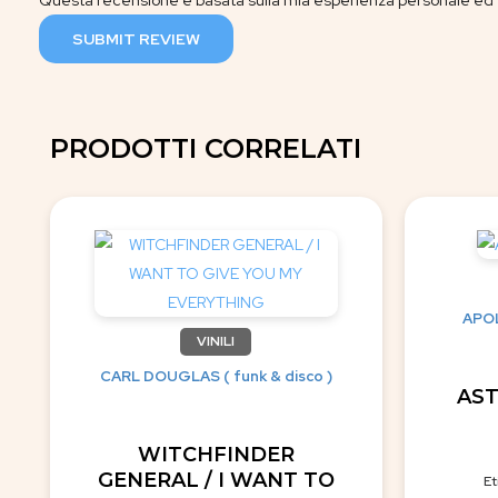
Questa recensione è basata sulla mia esperienza personale ed è
SUBMIT REVIEW
PRODOTTI CORRELATI
APOL
VINILI
CARL DOUGLAS ( funk & disco )
AST
WITCHFINDER
GENERAL / I WANT TO
Et