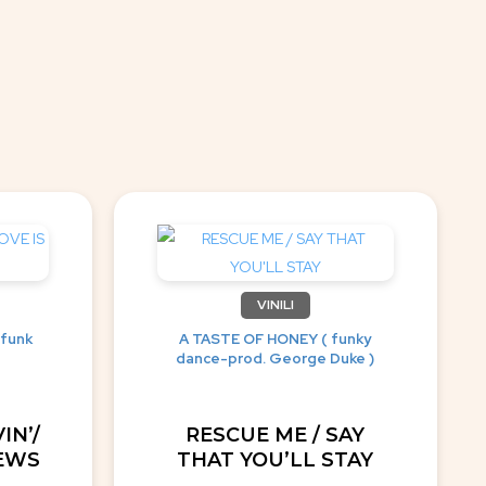
VINILI
 funk
A TASTE OF HONEY ( funky
dance-prod. George Duke )
IN’/
RESCUE ME / SAY
NEWS
THAT YOU’LL STAY