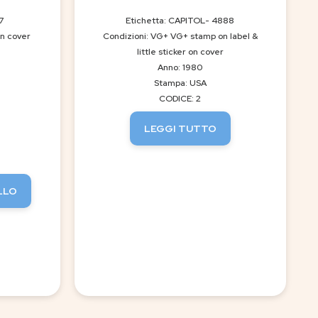
7
Etichetta: CAPITOL- 4888
on cover
Condizioni: VG+ VG+ stamp on label &
little sticker on cover
Anno: 1980
Stampa: USA
CODICE: 2
LEGGI TUTTO
LLO