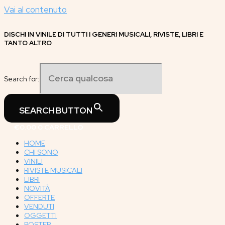
Vai al contenuto
DISCHI IN VINILE DI TUTTI I GENERI MUSICALI, RIVISTE, LIBRI E
TANTO ALTRO
Search for:
SEARCH BUTTON
€
0.00
0
CARRELLO
HOME
CHI SONO
VINILI
RIVISTE MUSICALI
LIBRI
NOVITÀ
OFFERTE
VENDUTI
OGGETTI
POSTER