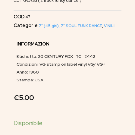
CUT GLASS ( 2 track funky dance )
COD
47
Categorie
7" (45 giri)
,
7" SOUL FUNK DANCE
,
VINILI
INFORMAZIONI
Etichetta: 20 CENTURY FOX- TC- 2442
Condizioni: VG stamp on label vinyl VG/ VG+
Anno: 1980
Stampa: USA
€
5.00