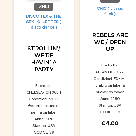
VINILI
CHIC ( classic
funk )
DISCO TEX & THE
SEX -O-LETTES (
disco dance )
REBELS ARE
WE / OPEN
STROLLIN’/
UP
WE’RE
HAVIN’ A
Etichetta:
PARTY
ATLANTIC- 3665
Condizioni: EX+ M-
timbro on label &
Etichetta:
sticker on cover
CHELSEA- CH 3054
Anno: 1980
Condizioni: VG++
Stampa: USA
Generic, segno di
CODICE: 38
penna on label
Anno: 1976
€
4.00
Stampa: USA
CODICE: 58