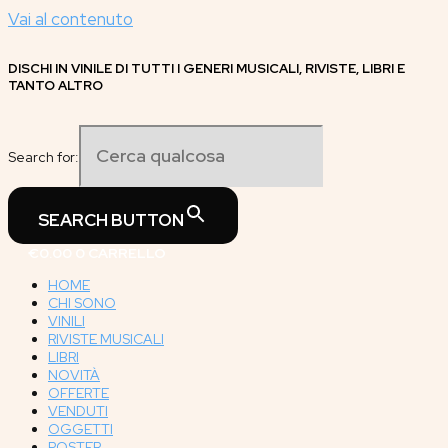
Vai al contenuto
DISCHI IN VINILE DI TUTTI I GENERI MUSICALI, RIVISTE, LIBRI E
TANTO ALTRO
Search for:
SEARCH BUTTON
€
0.00
0
CARRELLO
HOME
CHI SONO
VINILI
RIVISTE MUSICALI
LIBRI
NOVITÀ
OFFERTE
VENDUTI
OGGETTI
POSTER