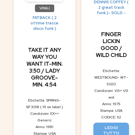
DENNIS COFFEY (
2 great track
VINILI
funk )- SOLD -
FATBACK ( 2
ottime tracce
disco funk )
FINGER
LICKIN
GOOD /
TAKE IT ANY
WILD CHILD
WAY YOU
WANT IT-MIN.
3:50 / LADY
Etichetta:
GROOVE-
WESTBOUND- WT-
MIN. 4:54
5020
Condizioni: VG+ VG
wol
Etichetta: SPRING-
Anno: 1975
SP 3018 ( 19 on label )
Stampa: USA
Condizioni: EX++
CODICE: 52
Generic
Anno: 1981
LEGGI
TUTTO
Stampa: USA