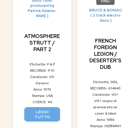
disco funk-
VINILI
produced by
BRUCE & BONGO
Patrick Adams-
( 2 track electro
RARE )
disco )
ATMOSPHERE
FRENCH
STRUTT /
FOREIGN
PART 2
LEGION /
DESERTER’S
Etichetta: P & P
DUB
RECORDS- P 111
Condizioni: VG
Etichetta: GEIL
Generic
RECORDS- 6.14643
Anno: 1976
Condizioni: VG+
Stampa: USA
VG+ segno di
CODICE: 44
prennarello on
LEGGI
cover & label
TUTTO
Anno: 1986
Stampa: GERMANY