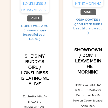
VINILI
VINILI
ODIA COATES (
good track funk +
BOBBY WILLIAMS
beautiful slow soul
( promo copy-
)
beautiful soul-
RARO )
SHOWDOWN
/ DON’T
SHE’S MY
LEAVE ME IN
BUDDY’S
THE
GIRL /
MORNING
LONELINESS
IS EATING ME
ALIVE
Etichetta: UNITED
ARTIST- UA 35799
Condizioni: M- M-
Etichetta: MALA-
foro on Cover & Label
MALA 519
Anno: 1975
Condizioni: VG+