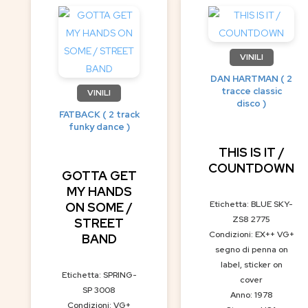
VINILI
DAN HARTMAN ( 2
tracce classic
VINILI
disco )
FATBACK ( 2 track
funky dance )
THIS IS IT /
COUNTDOWN
GOTTA GET
MY HANDS
Etichetta: BLUE SKY-
ON SOME /
ZS8 2775
STREET
Condizioni: EX++ VG+
BAND
segno di penna on
label, sticker on
Etichetta: SPRING-
cover
SP 3008
Anno: 1978
Condizioni: VG+