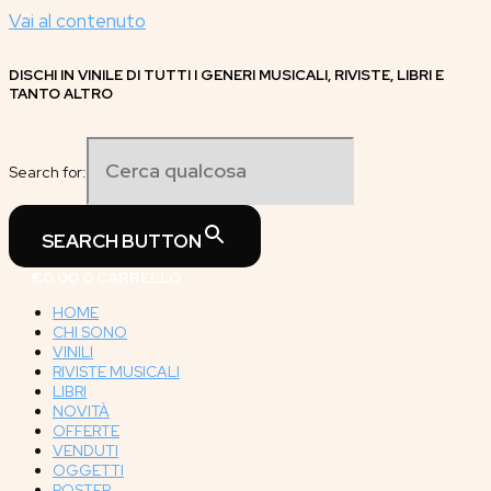
Vai al contenuto
DISCHI IN VINILE DI TUTTI I GENERI MUSICALI, RIVISTE, LIBRI E
TANTO ALTRO
Search for:
SEARCH BUTTON
€
0.00
0
CARRELLO
HOME
CHI SONO
VINILI
RIVISTE MUSICALI
LIBRI
NOVITÀ
OFFERTE
VENDUTI
OGGETTI
POSTER