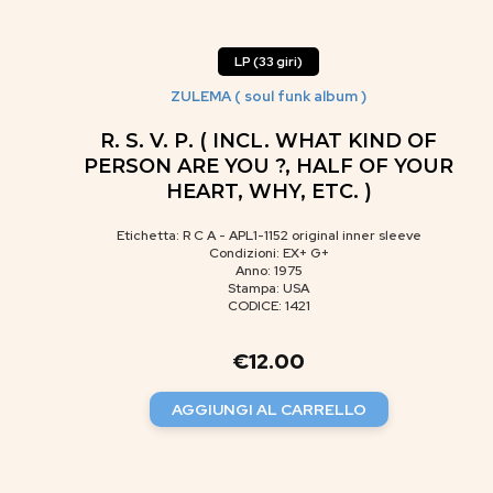
LP (33 giri)
ZULEMA ( soul funk album )
R. S. V. P. ( INCL. WHAT KIND OF
PERSON ARE YOU ?, HALF OF YOUR
HEART, WHY, ETC. )
Etichetta: R C A - APL1-1152 original inner sleeve
Condizioni: EX+ G+
Anno: 1975
Stampa: USA
CODICE: 1421
€
12.00
AGGIUNGI AL CARRELLO