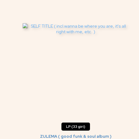
LP (33 giri)
ZULEMA ( good funk & soul album )