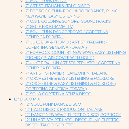
7″ SOUL FUNK DANCE
7″ ARTISTI ITALIANI & ITALO DISCO
7″ POP ROCK, FUNK ROCK & ROCK DANCE, PUNK,
NEW WAWE, EASY LISTENING
7″ O.S.T. COLONNE SONORE- SOUNDTRACKS
7″ SIGLE PROGRAMMI TV
7″ SOUL FUNK DANCE PROMO ( COPERTINA
GENERICA FORATA )
7″ JUKE BOX & PROMO ( ARTISTI ITALIANI ) (
COPERTINA GENERICA FORATA )
7″ POP ROCK, COUNTRY, NEW WAWE EASY LISTENING
PROMO ( PLAIN COVER WITH HOLE )
7″ JUKE BOX – UN ARTISTA PER LATO ( COPERTINA
GENERICA FORATA )
7″ ARTISTI STRANIERI, CANZONI IN ITALIANO
7″ ORCHESTRE & EASY LISTENING & FOLKLORE
7″ ORCHESTRE & EASY LISTENING & FOLKLORE (
COPERTINA GENERICA FORATA )
7″ SOLO COPERTINA SENZA DISCO
12° DISCO MIX
12″ SOUL FUNK DANCE DISCO
12″ ITALO DISCO & PRODUZIONI ITALIANE
12″ DANCE NEW WAVE, ELECTRO DISCO, POP ROCK
12″ UN ARTISTA PER LATO- DISCO, FUNK, ELECTRO
DISCO, ITALO DISCO, ETC.