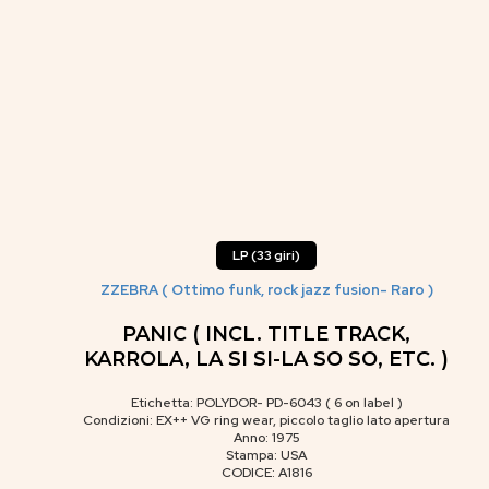
LP (33 giri)
ZZEBRA ( Ottimo funk, rock jazz fusion- Raro )
PANIC ( INCL. TITLE TRACK,
KARROLA, LA SI SI-LA SO SO, ETC. )
Etichetta: POLYDOR- PD-6043 ( 6 on label )
Condizioni: EX++ VG ring wear, piccolo taglio lato apertura
Anno: 1975
Stampa: USA
CODICE: A1816