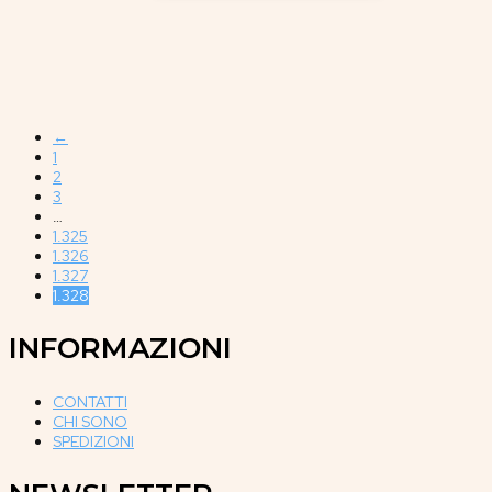
←
1
2
3
…
1.325
1.326
1.327
1.328
INFORMAZIONI
CONTATTI
CHI SONO
SPEDIZIONI