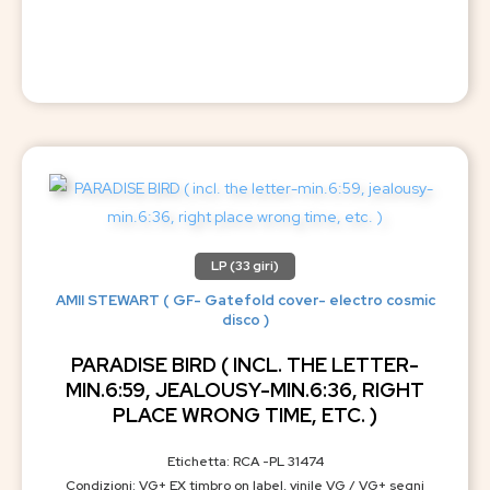
LP (33 giri)
AMII STEWART ( GF- Gatefold cover- electro cosmic
disco )
PARADISE BIRD ( INCL. THE LETTER-
MIN.6:59, JEALOUSY-MIN.6:36, RIGHT
PLACE WRONG TIME, ETC. )
Etichetta: RCA -PL 31474
Condizioni: VG+ EX timbro on label, vinile VG / VG+ segni