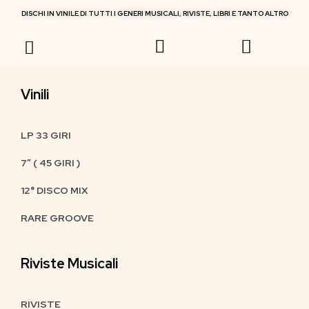
DISCHI IN VINILE DI TUTTI I GENERI MUSICALI, RIVISTE, LIBRI E TANTO ALTRO
RIVISTE MUSICALI
Vinili
LP 33 GIRI
7″ ( 45 GIRI )
12° DISCO MIX
RARE GROOVE
Riviste Musicali
RIVISTE