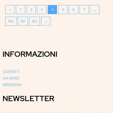
←
1
2
3
4
5
6
7
…
160
161
162
→
INFORMAZIONI
CONTATTI
CHI SONO
SPEDIZIONI
NEWSLETTER