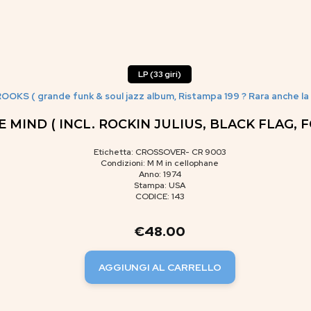
LP (33 giri)
OOKS ( grande funk & soul jazz album, Ristampa 199 ? Rara anche la 
MIND ( INCL. ROCKIN JULIUS, BLACK FLAG, F
Etichetta: CROSSOVER- CR 9003
Condizioni: M M in cellophane
Anno: 1974
Stampa: USA
CODICE: 143
€
48.00
AGGIUNGI AL CARRELLO