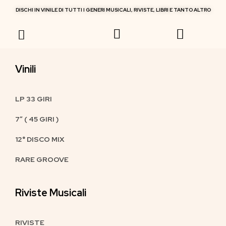
DISCHI IN VINILE DI TUTTI I GENERI MUSICALI, RIVISTE, LIBRI E TANTO ALTRO
RIVISTE MUSICALI
Vinili
LP 33 GIRI
7″ ( 45 GIRI )
12° DISCO MIX
RARE GROOVE
Riviste Musicali
RIVISTE