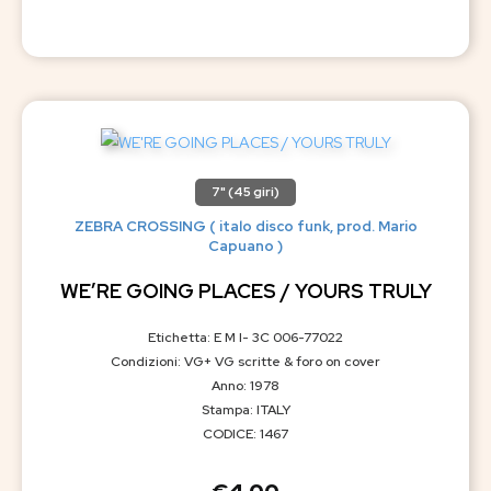
7" (45 giri)
ZEBRA CROSSING ( italo disco funk, prod. Mario
Capuano )
WE’RE GOING PLACES / YOURS TRULY
Etichetta: E M I- 3C 006-77022
Condizioni: VG+ VG scritte & foro on cover
Anno: 1978
Stampa: ITALY
CODICE: 1467