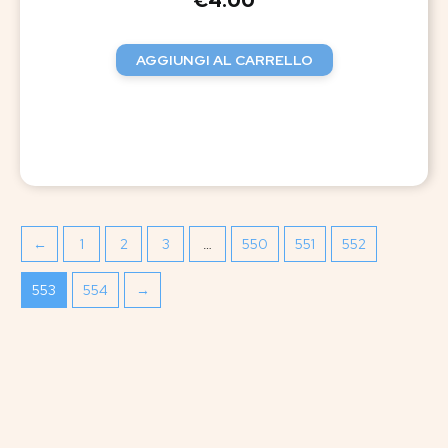
€
4.00
AGGIUNGI AL CARRELLO
←
1
2
3
…
550
551
552
553
554
→