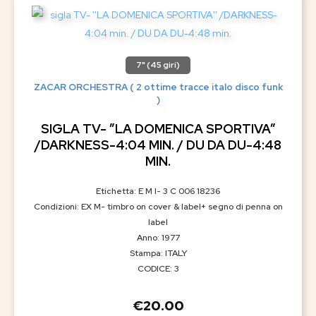
7" (45 giri)
ZACAR ORCHESTRA ( 2 ottime tracce italo disco funk
)
SIGLA TV- ”LA DOMENICA SPORTIVA”
/DARKNESS-4:04 MIN. / DU DA DU-4:48
MIN.
Etichetta: E M I- 3 C 006 18236
Condizioni: EX M- timbro on cover & label+ segno di penna on
label
Anno: 1977
Stampa: ITALY
CODICE: 3
€
20.00