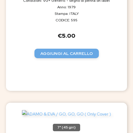
Condizioni: VG+ Generic - segno di penna on label
Anno: 1979
Stampa: ITALY
CODICE: 595
€
5.00
AGGIUNGI AL CARRELLO
7" (45 giri)