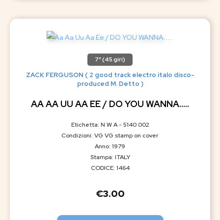
7" (45 giri)
ZACK FERGUSON ( 2 good track electro italo disco-
produced M. Detto )
AA AA UU AA EE / DO YOU WANNA…..
Etichetta: N W A - 5140 002
Condizioni: VG VG stamp on cover
Anno: 1979
Stampa: ITALY
CODICE: 1464
€
3.00