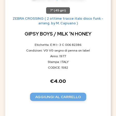
7" (45 giri)
ZEBRA CROSSING ( 2 ottime tracce italo disco funk -
arrang. by M. Capuano )
GIPSY BOYS / MILK ‘N HONEY
Etichetta: E M I- 3 C 006 82386
Condizioni: VG VG segno di penna on label
Anno: 1977
Stampa: ITALY
CODICE: 1582
€
4.00
AGGIUNGI AL CARRELLO