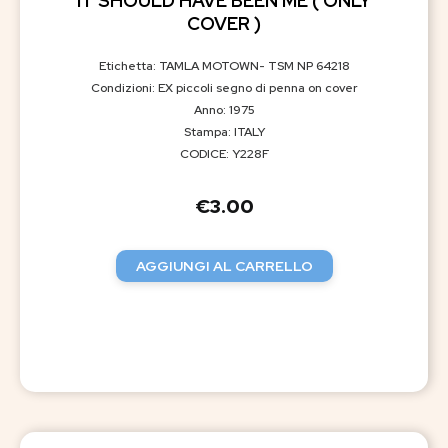
IT SHOULD HAVE BEEN ME ( ONLY
COVER )
Etichetta: TAMLA MOTOWN- TSM NP 64218
Condizioni: EX piccoli segno di penna on cover
Anno: 1975
Stampa: ITALY
CODICE: Y228F
€
3.00
AGGIUNGI AL CARRELLO