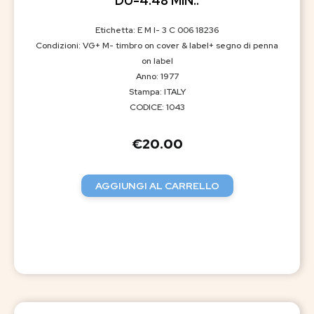
DU-4:48 MIN..
Etichetta: E M I- 3 C 006 18236
Condizioni: VG+ M- timbro on cover & label+ segno di penna
on label
Anno: 1977
Stampa: ITALY
CODICE: 1043
€
20.00
AGGIUNGI AL CARRELLO