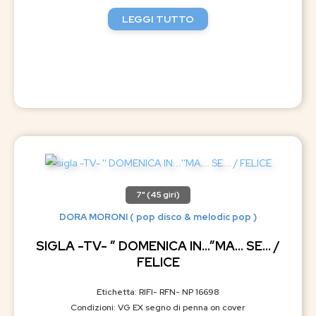
LEGGI TUTTO
7" (45 giri)
DORA MORONI ( pop disco & melodic pop )
SIGLA -TV- ” DOMENICA IN…”MA… SE… /
FELICE
Etichetta: RIFI- RFN- NP 16698
Condizioni: VG EX segno di penna on cover