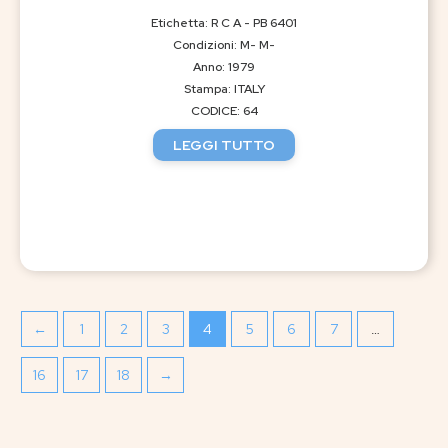
Etichetta: R C A - PB 6401
Condizioni: M- M-
Anno: 1979
Stampa: ITALY
CODICE: 64
LEGGI TUTTO
←
1
2
3
4
5
6
7
…
16
17
18
→