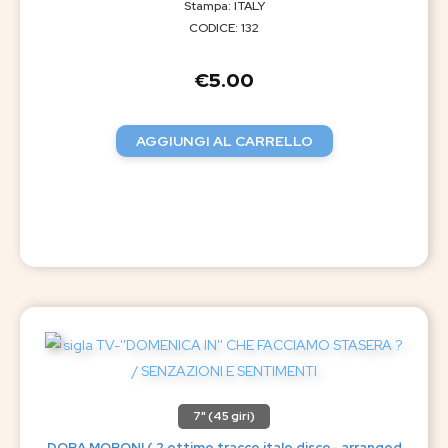
Stampa: ITALY
CODICE: 132
€
5.00
AGGIUNGI AL CARRELLO
7" (45 giri)
DORA MORONI ( 2 ottime tracce italo disco- arranged