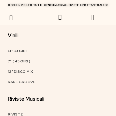
DISCHI IN VINILE DI TUTTI I GENERI MUSICALI, RIVISTE, LIBRI E TANTO ALTRO
RIVISTE MUSICALI
Vinili
LP 33 GIRI
7″ ( 45 GIRI )
12° DISCO MIX
RARE GROOVE
Riviste Musicali
RIVISTE