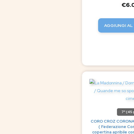
€
6.
AGGIUNGI AL
7" (45 g
CORO CROZ CORONA 
( Federazione Cori
copertina apribile con