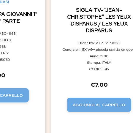
DASI
SIGLA TV-”JEAN-
PA GIOVANNI 1°
CHRISTOPHE” LES YEUX
° PARTE
DISPARUS / LES YEUX
DISPARUS
GMSC- 968
: EX EX
Etichetta: V I P- VIP 10123
1968
Condizioni: EX VG+ piccola scritta on cov
ITALY
Anno: 1980
B506D
Stampa: ITALY
CODICE: 45
00
€
7.00
 CARRELLO
AGGIUNGI AL CARRELLO