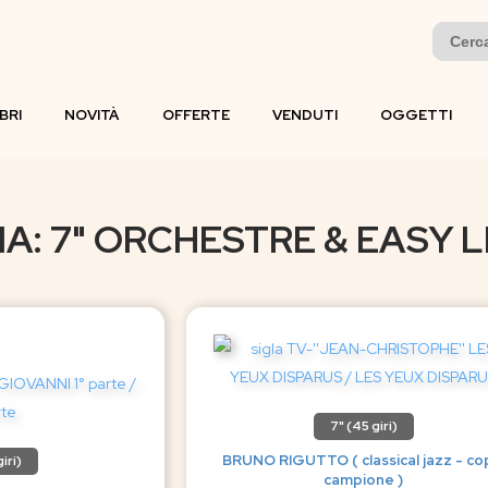
Search
for:
IBRI
NOVITÀ
OFFERTE
VENDUTI
OGGETTI
A: 7" ORCHESTRE & EASY 
7" (45 giri)
BRUNO RIGUTTO ( classical jazz - co
iri)
campione )