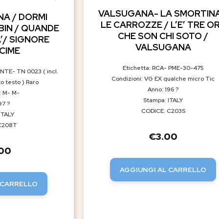
VALSUGANA- LA SMORTINA
A / DORMI
LE CARROZZE / L’E’ TRE O
BIN / QUANDE
CHE SON CHI SOTO /
’/ SIGNORE
VALSUGANA
CIME
Etichetta: RCA- PME-30-475
NTE- TN 0023 ( incl.
Condizioni: VG EX qualche micro Tic
o testo ) Raro
Anno: 196 ?
: M- M-
Stampa: ITALY
97 ?
CODICE: C203S
ITALY
C208T
€
3.00
.00
AGGIUNGI AL CARRELLO
 CARRELLO