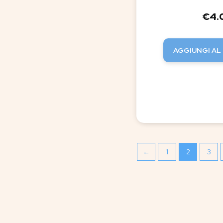
€
4.
AGGIUNGI AL
←
1
2
3