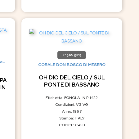
7" (45 giri)
ce-
CORALE DON BOSCO DI MESERO
OH DIO DEL CIELO / SUL
EPA
PONTE DI BASSANO
IN
Etichetta: FONOLA- N.P. 1422
Condizioni: VG VG
Anno: 196 ?
Stampa: ITALY
CODICE: C45B