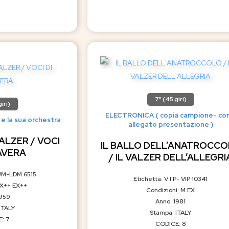
7" (45 giri)
iri)
ELECTRONICA ( copia campione- con
la sua orchestra
allegato presentazione )
ALZER / VOCI
IL BALLO DELL’ANATROCC
AVERA
/ IL VALZER DELL’ALLEGRI
IUM-LDM 6515
Etichetta: V I P- VIP 10341
EX++ EX++
Condizioni: M EX
1959
Anno: 1981
ITALY
Stampa: ITALY
: 7
CODICE: 8