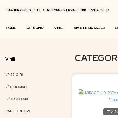
DISCHI IN VINILE DI TUTTI I GENERI MUSICALI, RIVISTE, LIBRI E TANTO ALTRO
HOME
CHI SONO
VINILI
RIVISTE MUSICALI
L
CATEGORI
Vinili
LP 33 GIRI
7″ ( 45 GIRI )
12° DISCO MIX
RARE GROOVE
7" (45 g