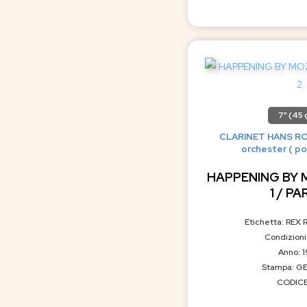
7" (45 g
CLARINET HANS R
orchester ( pop
HAPPENING BY 
1 / PA
Etichetta: REX 
Condizioni
Anno: 
Stampa: G
CODICE