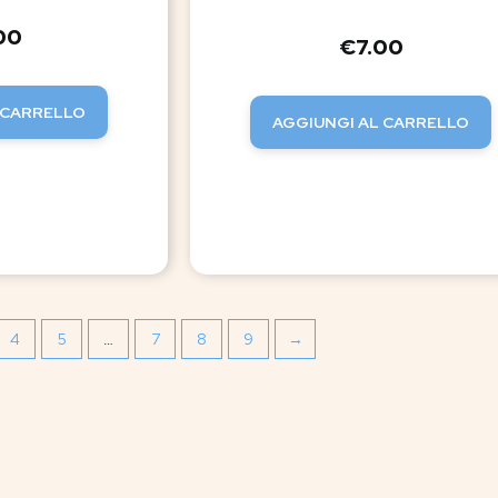
00
€
7.00
 CARRELLO
AGGIUNGI AL CARRELLO
4
5
…
7
8
9
→