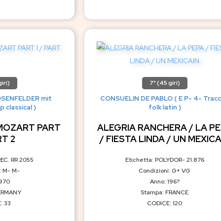
iri)
7" (45 giri)
OSENFELDER mit
CONSUELIN DE PABLO ( E P- 4- Trac
 classical )
folk latin )
MOZART PART
ALEGRIA RANCHERA / LA P
RT 2
/ FIESTA LINDA / UN MEXICA
REC. RR 2055
Etichetta: POLYDOR- 21.876
: M- M-
Condizioni: G+ VG
1970
Anno: 196?
ERMANY
Stampa: FRANCE
: 33
CODICE: 120