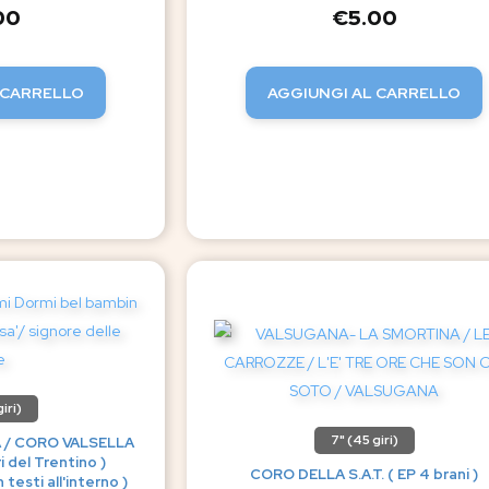
00
€
5.00
 CARRELLO
AGGIUNGI AL CARRELLO
iri)
7" (45 giri)
/ CORO VALSELLA
 del Trentino )
CORO DELLA S.A.T. ( EP 4 brani )
 testi all'interno )