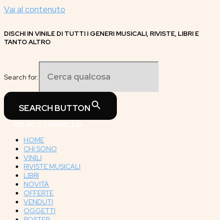
Vai al contenuto
DISCHI IN VINILE DI TUTTI I GENERI MUSICALI, RIVISTE, LIBRI E
TANTO ALTRO
Search for:
SEARCH BUTTON
€
0.00
0
CARRELLO
HOME
CHI SONO
VINILI
RIVISTE MUSICALI
LIBRI
NOVITÀ
OFFERTE
VENDUTI
OGGETTI
POSTER