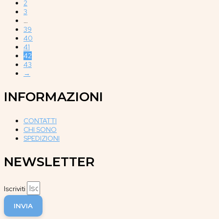
2
3
…
39
40
41
42
43
→
INFORMAZIONI
CONTATTI
CHI SONO
SPEDIZIONI
NEWSLETTER
Iscriviti
INVIA