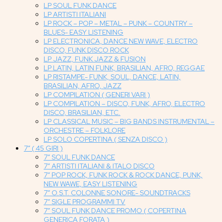
LP SOUL FUNK DANCE
LP ARTISTI ITALIANI
LP ROCK – POP – METAL – PUNK – COUNTRY –
BLUES- EASY LISTENING
LP ELECTRONICA, DANCE NEW WAVE, ELECTRO
DISCO, FUNK DISCO ROCK
LP JAZZ, FUNK JAZZ & FUSION
LP LATIN, LATIN FUNK, BRASILIAN, AFRO, REGGAE
LP RISTAMPE- FUNK, SOUL, DANCE, LATIN,
BRASILIAN, AFRO, JAZZ
LP COMPILATION ( GENERI VARI )
LP COMPILATION – DISCO, FUNK, AFRO, ELECTRO
DISCO, BRASILIAN, ETC.
LP CLASSICAL MUSIC – BIG BANDS INSTRUMENTAL –
ORCHESTRE – FOLKLORE
LP SOLO COPERTINA ( SENZA DISCO )
7″ ( 45 GIRI )
7″ SOUL FUNK DANCE
7″ ARTISTI ITALIANI & ITALO DISCO
7″ POP ROCK, FUNK ROCK & ROCK DANCE, PUNK,
NEW WAWE, EASY LISTENING
7″ O.S.T. COLONNE SONORE- SOUNDTRACKS
7″ SIGLE PROGRAMMI TV
7″ SOUL FUNK DANCE PROMO ( COPERTINA
GENERICA FORATA )