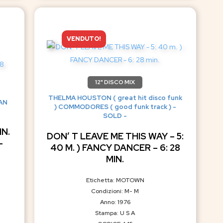
VENDUTO!
12" DISCO MIX
THELMA HOUSTON ( great hit disco funk
VAN
) COMMODORES ( good funk track ) -
SOLD -
N.
DON’ T LEAVE ME THIS WAY – 5:
-
40 M. ) FANCY DANCER – 6: 28
MIN.
Etichetta: MOTOWN
Condizioni: M- M
Anno: 1976
Stampa: U S A