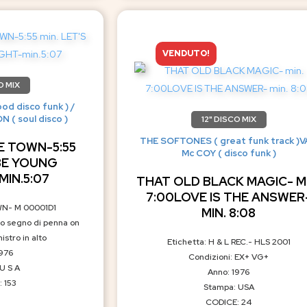
VENDUTO!
O MIX
d disco funk ) /
( soul disco )
12" DISCO MIX
THE SOFTONES ( great funk track )
 TOWN-5:55
Mc COY ( disco funk )
 BE YOUNG
IN.5:07
THAT OLD BLACK MAGIC- MI
7:00LOVE IS THE ANSWER
WN- M 00001D1
MIN. 8:08
lo segno di penna on
istro in alto
Etichetta: H & L REC.- HLS 2001
1976
Condizioni: EX+ VG+
U S A
Anno: 1976
 153
Stampa: USA
CODICE: 24