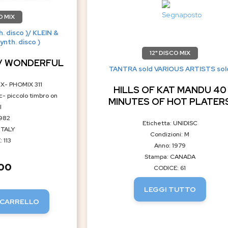
O MIX
. disco )/ KLEIN &
ynth. disco )
12" DISCO MIX
 / WONDERFUL
TANTRA sold VARIOUS ARTISTS sol
IX- PHOMIX 311
HILLS OF KAT MANDU 40
c- piccolo timbro on
MINUTES OF HOT PLATER
l
1982
Etichetta: UNIDISC
ITALY
Condizioni: M
 113
Anno: 1979
Stampa: CANADA
.00
CODICE: 61
LEGGI TUTTO
 CARRELLO