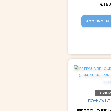
€
16
AGGIUNGI AL
12" DISC
TOYAH / WEL
BE PROUD BE L