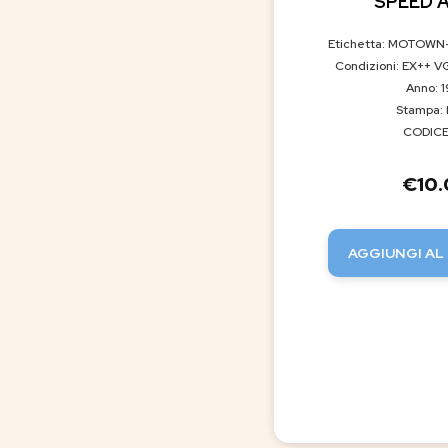
SPEED 
Etichetta: MOTOWN
Condizioni: EX++ V
Anno: 
Stampa: 
CODICE
€
10
AGGIUNGI AL