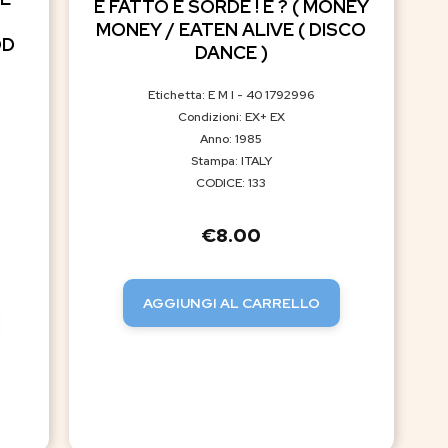
E FATTO E SORDE ! E ? ( MONEY
MONEY / EATEN ALIVE ( DISCO
OD
DANCE )
Etichetta: E M I - 40 1792996
Condizioni: EX+ EX
Anno: 1985
Stampa: ITALY
CODICE: 133
€
8.00
AGGIUNGI AL CARRELLO