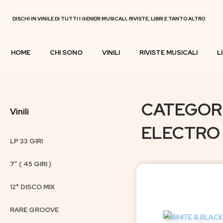
DISCHI IN VINILE DI TUTTI I GENERI MUSICALI, RIVISTE, LIBRI E TANTO ALTRO
HOME
CHI SONO
VINILI
RIVISTE MUSICALI
L
CATEGORIA
Vinili
ELECTRO D
LP 33 GIRI
7″ ( 45 GIRI )
12° DISCO MIX
RARE GROOVE