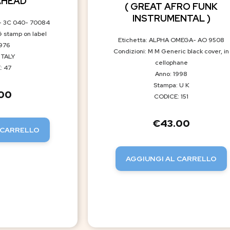
AHEAD
( GREAT AFRO FUNK
INSTRUMENTAL )
- 3C 040- 70084
G stamp on label
Etichetta: ALPHA OMEGA- AO 9508
1976
Condizioni: M M Generic black cover, in
ITALY
cellophane
: 47
Anno: 1998
Stampa: U K
.00
CODICE: 151
€
43.00
 CARRELLO
AGGIUNGI AL CARRELLO