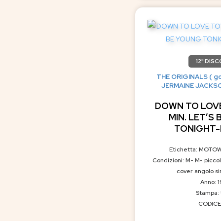
12" DISC
THE ORIGINALS ( goo
JERMAINE JACKSON 
DOWN TO LOVE
MIN. LET’S
TONIGHT-M
Etichetta: MOTO
Condizioni: M- M- picco
cover angolo sin
Anno: 
Stampa: 
CODICE: