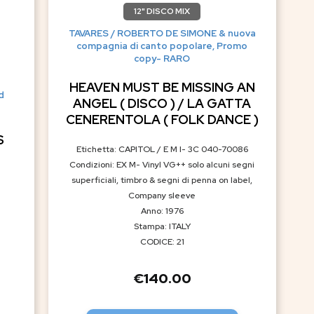
12" DISCO MIX
TAVARES / ROBERTO DE SIMONE & nuova
compagnia di canto popolare, Promo
copy- RARO
HEAVEN MUST BE MISSING AN
d
ANGEL ( DISCO ) / LA GATTA
CENERENTOLA ( FOLK DANCE )
S
Etichetta: CAPITOL / E M I- 3C 040-70086
Condizioni: EX M- Vinyl VG++ solo alcuni segni
superficiali, timbro & segni di penna on label,
Company sleeve
Anno: 1976
Stampa: ITALY
CODICE: 21
€
140.00