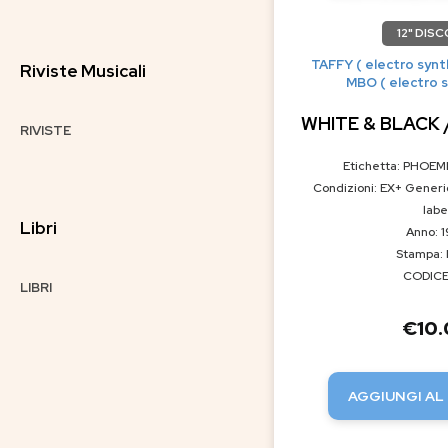
12" DISC
TAFFY ( electro synth
Riviste Musicali
MBO ( electro s
WHITE & BLACK
RIVISTE
Etichetta: PHOEM
Condizioni: EX+ Generi
labe
Libri
Anno: 
Stampa: 
CODICE:
LIBRI
€
10
AGGIUNGI AL