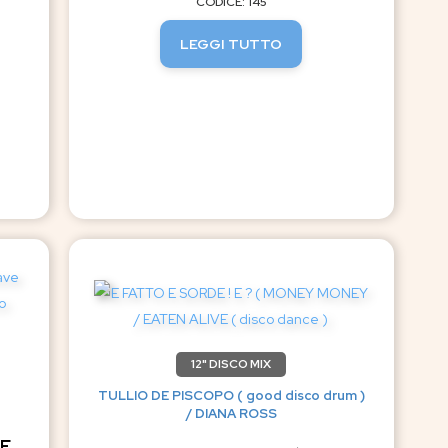
CODICE: 145
LEGGI TUTTO
12" DISCO MIX
TULLIO DE PISCOPO ( good disco drum )
/ DIANA ROSS
CE