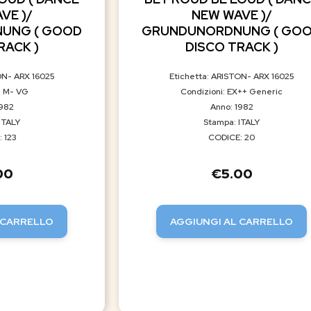
VE )/
NEW WAVE )/
UNG ( GOOD
GRUNDUNORDNUNG ( GO
RACK )
DISCO TRACK )
ON- ARX 16025
Etichetta: ARISTON- ARX 16025
: M- VG
Condizioni: EX++ Generic
1982
Anno: 1982
ITALY
Stampa: ITALY
 123
CODICE: 20
00
€
5.00
 CARRELLO
AGGIUNGI AL CARRELLO